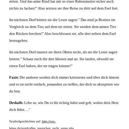
reiten. Und das arme Kind hat mit so einer Rabenmutter sicher auch
nichts zu lachen!" Also setzten sie ihre Reise zu dritt auf dem Esel fort.
Im nächsten Dorf hörten sie die Leute sagen:" Das sind ja Bestien im
Vergleich zu dem Tier, auf dem sie reiten. Sie werden dem armen Tier
den Rücken brechen!" Also beschlossen sie, alle drei neben dem Esel
herzugehen.
Im nächsten Dorf trauten sie ihren Ohren nicht, als sie die Leute sagen
hörten:" Schaut euch die drei Idioten mal an. Sie laufen, obwohl sie
einen Esel haben, der sie tragen könnte!"
Fazit:
Die anderen werden dich immer kritisieren und über dich lästern
und es ist nicht einfach, jemanden zu treffen, der dich so akzeptiert wie
du bist.
Deshalb:
Lebe so, wie Du es für richtig hälst und geh, wohin dein Herz
dich führt....."
Symbolgeschichten auf:
http://pro-
leben.de/symb/allen_menschen_recht_getan.php