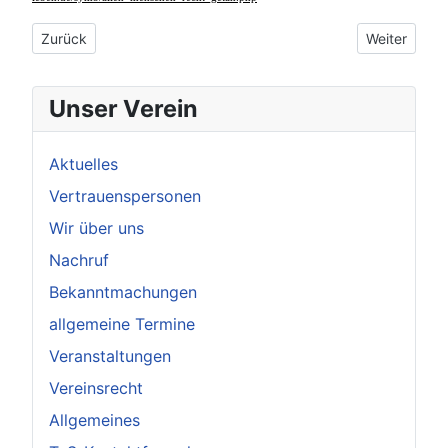
Vorheriger Beitrag: Der Zettel
Nächster Be
Zurück
Weiter
Unser Verein
Aktuelles
Vertrauenspersonen
Wir über uns
Nachruf
Bekanntmachungen
allgemeine Termine
Veranstaltungen
Vereinsrecht
Allgemeines