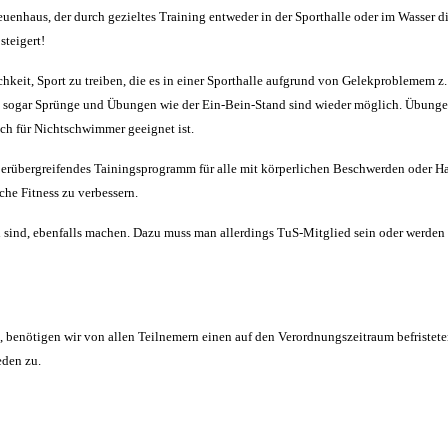
uenhaus, der durch gezieltes Training entweder in der Sporthalle oder im Wasser d
steigert!
it, Sport zu treiben, die es in einer Sporthalle aufgrund von Gelekproblemem z.
sogar Sprünge und Übungen wie der Ein-Bein-Stand sind wieder möglich. Übungen w
ch für Nichtschwimmer geeignet ist.
erübergreifendes Tainingsprogramm für alle mit körperlichen Beschwerden oder Ha
he Fitness zu verbessern.
 sind, ebenfalls machen. Dazu muss man allerdings TuS-Mitglied sein oder werden
benötigen wir von allen Teilnemern einen auf den Verordnungszeitraum befristeten
eden zu.