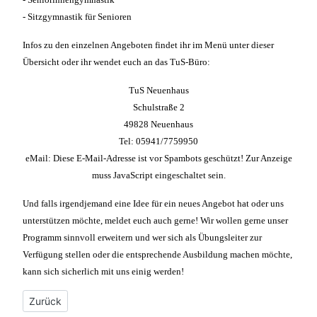
- Sitzgymnastik für Senioren
Infos zu den einzelnen Angeboten findet ihr im Menü unter dieser
Übersicht oder ihr wendet euch an das TuS-Büro:
TuS Neuenhaus
Schulstraße 2
49828 Neuenhaus
Tel: 05941/7759950
eMail:
Diese E-Mail-Adresse ist vor Spambots geschützt! Zur Anzeige
muss JavaScript eingeschaltet sein.
Und falls irgendjemand eine Idee für ein neues Angebot hat oder uns
unterstützen möchte, meldet euch auch gerne! Wir wollen gerne unser
Programm sinnvoll erweitern und wer sich als Übungsleiter zur
Verfügung stellen oder die entsprechende Ausbildung machen möchte,
kann sich sicherlich mit uns einig werden!
Vorheriger Beitrag: Sitzgymnastik für Senioren
Zurück