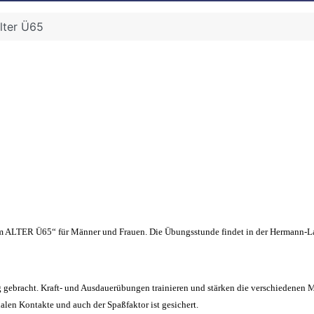
Alter Ü65
T im ALTER Ü65“ für Männer und Frauen. Die Übungsstunde findet in der Hermann-
ebracht. Kraft- und Ausdauerübungen trainieren und stärken die verschiedenen M
alen Kontakte und auch der Spaßfaktor ist gesichert.