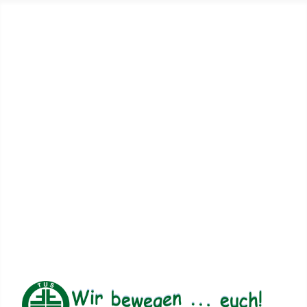
Aktuelles
Datenschutzerklärung
Impressum
Mitgliedschaft
Seitenübersicht
Kontakt
Vertrauensperson(en)
Login
Downloads
TuS Neuenhaus
Gemeinsam, nicht einsam - mach mit!