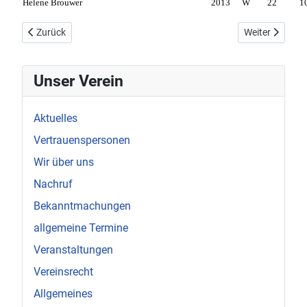
Helene Brouwer
2013
W
22
1
Vorheriger Beitrag: DMS 2024 - TuS-Mädels stark dabei (20.01.20
Nächster Beitr
Zurück
Weiter
Unser Verein
Aktuelles
Vertrauenspersonen
Wir über uns
Nachruf
Bekanntmachungen
allgemeine Termine
Veranstaltungen
Vereinsrecht
Allgemeines