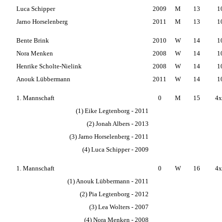
Luca Schipper
2009
M
13
1
Jarno Horselenberg
2011
M
13
1
Bente Brink
2010
W
14
1
Nora Menken
2008
W
14
1
Henrike Scholte-Nielink
2008
W
14
1
Anouk Lübbermann
2011
W
14
1
1. Mannschaft
0
M
15
4x
(1) Eike Legtenborg - 2011
(2) Jonah Albers - 2013
(3) Jarno Horselenberg - 2011
(4) Luca Schipper - 2009
1. Mannschaft
0
W
16
4x
(1) Anouk Lübbermann - 2011
(2) Pia Legtenborg - 2012
(3) Lea Wolters - 2007
(4) Nora Menken - 2008