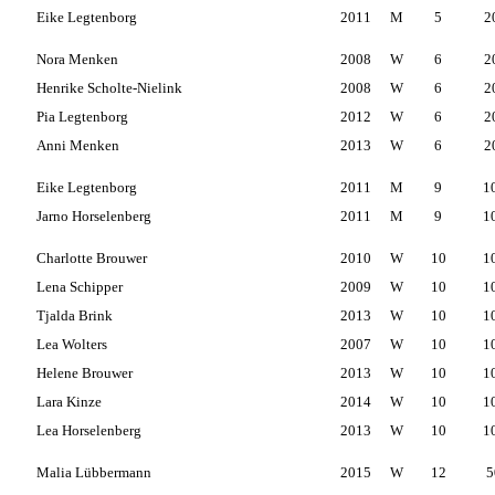
Eike Legtenborg
2011
M
5
2
Nora Menken
2008
W
6
2
Henrike Scholte-Nielink
2008
W
6
2
Pia Legtenborg
2012
W
6
2
Anni Menken
2013
W
6
2
Eike Legtenborg
2011
M
9
1
Jarno Horselenberg
2011
M
9
1
Charlotte Brouwer
2010
W
10
1
Lena Schipper
2009
W
10
1
Tjalda Brink
2013
W
10
1
Lea Wolters
2007
W
10
1
Helene Brouwer
2013
W
10
1
Lara Kinze
2014
W
10
1
Lea Horselenberg
2013
W
10
1
Malia Lübbermann
2015
W
12
5