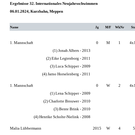
Ergebnisse 32. Internationales Neujahrsschwimmen
06.01.2024, Kurzbahn, Meppen
Name
Jg
M/F
WkNr
St
1. Mannschaft
0
M
1
4x
(1) Jonah Albers - 2013
(2) Eike Legtenborg - 2011
(3) Luca Schipper - 2009
(4) Jarno Horselenberg - 2011
1. Mannschaft
0
W
2
4x
(1) Lena Schipper - 2009
(2) Charlotte Brouwer - 2010
(3) Bente Brink - 2010
(4) Henrike Scholte-Nielink - 2008
Malia Lübbermann
2015
W
4
5