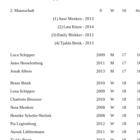
2. Mannschaft
0
W
16
4x
(1) Anni Menken - 2013
(2) Lara Kinze - 2014
(3) Emily Blekker - 2012
(4) Tjalda Brink - 2013
Luca Schipper
2009
M
17
1
Jarno Horselenberg
2011
M
17
1
Jonah Albers
2013
M
17
1
Bente Brink
2010
W
18
1
Lena Schipper
2009
W
18
1
Charlotte Brouwer
2010
W
18
1
Nora Menken
2008
W
18
1
Henrike Scholte-Nielink
2008
W
18
1
Pia Legtenborg
2012
W
18
1
Anouk Lübbermann
2011
W
18
1
Tjalda Brink
2013
W
18
1