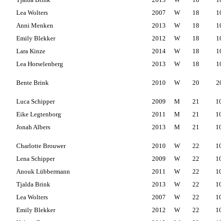
Lea Wolters
2007
W
18
1
Anni Menken
2013
W
18
1
Emily Blekker
2012
W
18
1
Lara Kinze
2014
W
18
1
Lea Horselenberg
2013
W
18
1
Bente Brink
2010
W
20
2
Luca Schipper
2009
M
21
1
Eike Legtenborg
2011
M
21
1
Jonah Albers
2013
M
21
1
Charlotte Brouwer
2010
W
22
1
Lena Schipper
2009
W
22
1
Anouk Lübbermann
2011
W
22
1
Tjalda Brink
2013
W
22
1
Lea Wolters
2007
W
22
1
Emily Blekker
2012
W
22
1