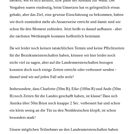
merken, wie es sich anfühlt, bzw. passt der Abstand zur Wand. Die
Vorgaben waren eindeutig, beim Umsetzen hat es gelegentlich etwas
gehakt, aber das Ziel, eine gewisse Einschätzung zu bekommen, haben
wir doch zumindest mehr als Ansatzweise erreicht und damit sind wir
schon für den Moment zufrieden. Jetzt heißt es darauf aufbauen - aber
die nächsten Wettkämpfe kommen hoffentlich bestimmt.
Da wir leider noch keinen tatsächlichen Termin und keine Pflichtzeiten
für die Bezirksmeisterschaften haben, können wir hier leider noch
nicht viel zu sagen, aber auf die Landesmeisterschaften bezogen
konnten doch noch einige Zeiten erreicht oder verbessert werden -
darauf sind wir auf jeden Fall sehr stolz!
Insbesondere, dass Charlotte (50m B), Eike (100m R) und Ande (50m
B) noch Zeiten für die Landes geschafft haben, ist klasse! Dass sich
Annika über 50m Brust noch knappe 2 Sec. verbessert hat und schon
ein klein wenig an die Tür zu den Norddeutschen klopft, ist schon
besonders stark!
Unsere möglichen Teilnehmer an den Landesmeisterschaften haben