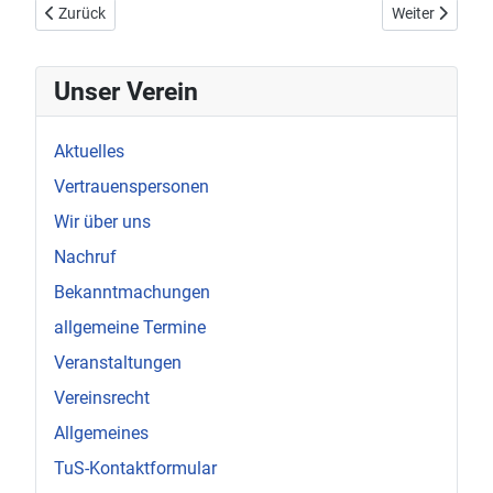
Vorheriger Beitrag: Landesmeisterschaften Braunschweig (23.04
Nächster Beitr
Zurück
Weiter
Unser Verein
Aktuelles
Vertrauenspersonen
Wir über uns
Nachruf
Bekanntmachungen
allgemeine Termine
Veranstaltungen
Vereinsrecht
Allgemeines
TuS-Kontaktformular