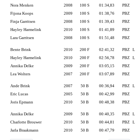
Nora Menken
2008
100 S
01:34,83
PBZ
Fijona Koops
2009
100 S
01:38,76
PBZ
Finja Garritsen
2008
100 S
01:39,43
PBZ
Hayley Harmelink
2010
100 S
01:41,89
PBZ
Lara Garritsen
2008
100 S
01:51,48
PBZ
Bente Brink
2010
200 F
02:41,32
PBZ
L
Hayley Harmelink
2010
200 F
02:56,78
PBZ
L
Annika Delke
2009
200 F
03:05,15
PBZ
Lea Wolters
2007
200 F
03:07,89
PBZ
Ande Brink
2007
50 B
00:36,94
PBZ
L
Eric Lucas
2005
50 B
00:42,99
PBZ
Joris Epmann
2010
50 B
00:48,38
PBZ
Annika Delke
2009
50 B
00:40,35
PBZ
L
Charlotte Brouwer
2010
50 B
00:44,81
PBZ
L
Jarla Braakmann
2010
50 B
00:47,79
PBZ