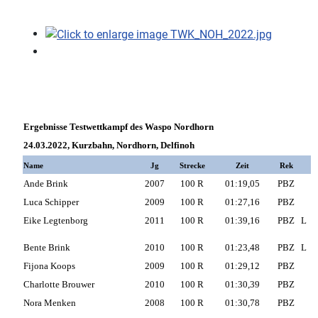
Ergebnisse Testwettkampf des Waspo Nordhorn
24.03.2022, Kurzbahn, Nordhorn, Delfinoh
Name
Jg
Strecke
Zeit
Rek
Ande Brink
2007
100 R
01:19,05
PBZ
Luca Schipper
2009
100 R
01:27,16
PBZ
Eike Legtenborg
2011
100 R
01:39,16
PBZ
L
Bente Brink
2010
100 R
01:23,48
PBZ
L
Fijona Koops
2009
100 R
01:29,12
PBZ
Charlotte Brouwer
2010
100 R
01:30,39
PBZ
Nora Menken
2008
100 R
01:30,78
PBZ