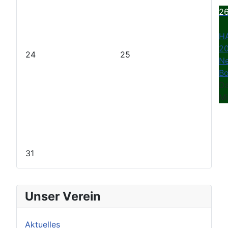
2
HA
20
24
25
N
Bo
Da
Mi
31
Unser Verein
Aktuelles