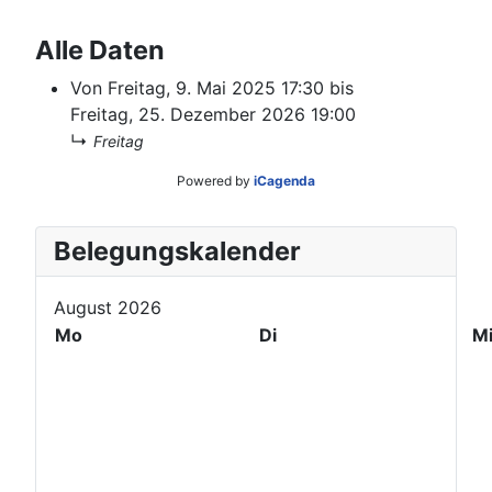
Alle Daten
Von
Freitag, 9. Mai 2025
17:30
bis
Freitag, 25. Dezember 2026
19:00
↳
Freitag
Powered by
iCagenda
V
V
N
N
Belegungskalender
o
o
ä
ä
r
r
c
c
August 2026
h
h
h
h
e
e
s
s
Mo
Di
M
r
r
t
t
i
i
e
e
g
g
s
s
e
e
J
M
s
r
a
o