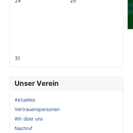
24
25
N
Bo
Da
Mi
31
Unser Verein
Aktuelles
Vertrauenspersonen
Wir über uns
Nachruf