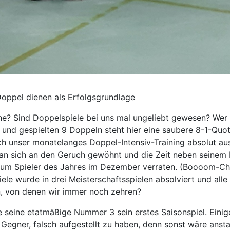
oppel dienen als Erfolgsgrundlage
 Sind Doppelspiele bei uns mal ungeliebt gewesen? Wer die
n und gespielten 9 Doppeln steht hier eine saubere 8-1-Qu
h unser monatelanges Doppel-Intensiv-Training absolut aus
n sich an den Geruch gewöhnt und die Zeit neben seinem P
er zum Spieler des Jahres im Dezember verraten. (Boooom-C
 wurde in drei Meisterschaftsspielen absolviert und alle (
, von denen wir immer noch zehren?
 seine etatmäßige Nummer 3 sein erstes Saisonspiel. Eini
Gegner, falsch aufgestellt zu haben, denn sonst wäre anst