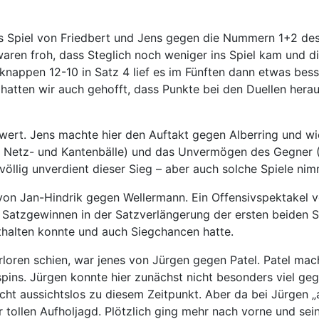
 Spiel von Friedbert und Jens gegen die Nummern 1+2 des 
aren froh, dass Steglich noch weniger ins Spiel kam und die
nappen 12-10 in Satz 4 lief es im Fünften dann etwas bess
 hatten wir auch gehofft, dass Punkte bei den Duellen hera
wert. Jens machte hier den Auftakt gegen Alberring und wi
le Netz- und Kantenbälle) und das Unvermögen des Gegner (J
 völlig unverdient dieser Sieg – aber auch solche Spiele nim
von Jan-Hindrik gegen Wellermann. Ein Offensivspektakel 
Satzgewinnen in der Satzverlängerung der ersten beiden Sä
thalten konnte und auch Siegchancen hatte.
rloren schien, war jenes von Jürgen gegen Patel. Patel mac
ins. Jürgen konnte hier zunächst nicht besonders viel gege
ht aussichtslos zu diesem Zeitpunkt. Aber da bei Jürgen „a
er tollen Aufholjagd. Plötzlich ging mehr nach vorne und se