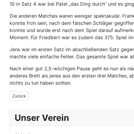
10 in Satz 4 war bei Patel „das Ding durch“ und es gin
Die anderen Matches waren weniger spektakulär. Frank 
konnte froh sein, nach dem falschen Schläger gegriffe
konnte und wurde erst nach dem Spiel darauf aufmerksa
Moment. Für Friedbert war es zudem das 375. Spiel im 
Jens war im ersten Satz im abschließenden Satz gegen 
machte viele einfache Fehler. Das gesamte Spiel war a
Nach einer gut 2,5-wöchigen Pause geht es nun als nä
anderes Brett als jenes aus den ersten drei Matches, 
nichts zu tun haben sollten.
Vorheriger Beitrag: 21.10.2021: Pokalsieg bei den Herren C
Zurück
Unser Verein