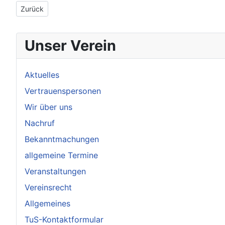
Vorheriger Beitrag: 9.12.2019: Halbzeit in der 2. BK
Zurück
Unser Verein
Aktuelles
Vertrauenspersonen
Wir über uns
Nachruf
Bekanntmachungen
allgemeine Termine
Veranstaltungen
Vereinsrecht
Allgemeines
TuS-Kontaktformular