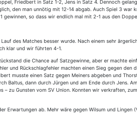
oppel, Friedbert in Satz 1-2, Jens in Satz 4. Dennoch gela
öglich, den man unnötig mit 12-14 abgab. Auch Spiel 3 war
1 gewinnen, so dass wir endlich mal mit 2-1 aus den Doppe
Lauf des Matches besser wurde. Nach einem sehr ärgerliche
h klar und wir führten 4-1.
Rückstand die Chance auf Satzgewinne, aber er machte einfac
hler und Rückschlagfehler machten einen Sieg gegen den d
riedbert musste einen Satz gegen Meiners abgeben und Tho
durch Baltus, dann durch Jürgen und am Ende durch Jens. A
s – zu Gunsten vom SV Union. Konnten wir verkraften, zuma
der Erwartungen ab. Mehr wäre gegen Wilsum und Lingen (VfB