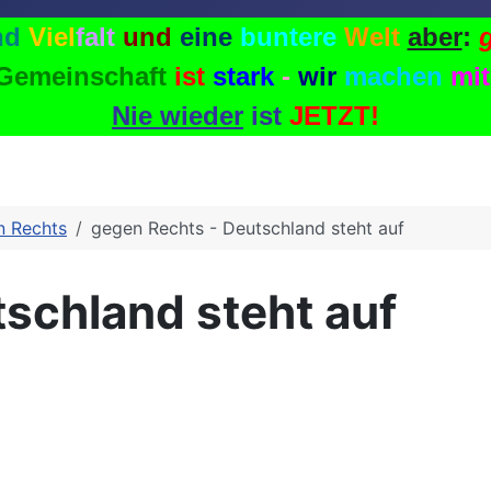
nd
V
i
e
l
f
a
l
t
und
eine
buntere
Welt
aber
:
Gemeinschaft
ist
stark
-
wir
machen
mit
Nie
wieder
ist
JETZT!
n Rechts
gegen Rechts - Deutschland steht auf
schland steht auf