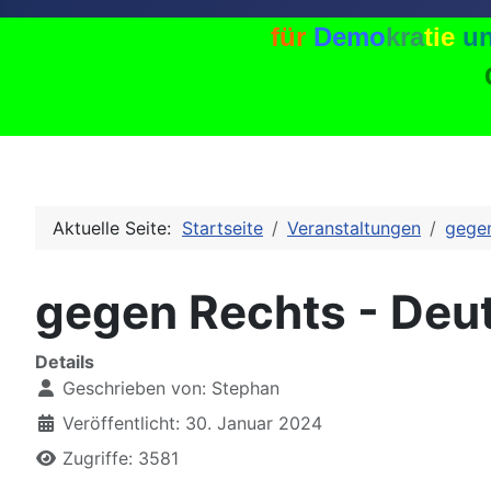
f
ü
r
D
e
m
o
k
r
a
t
i
e
u
Aktuelle Seite:
Startseite
Veranstaltungen
gege
gegen Rechts - Deut
Details
Geschrieben von:
Stephan
Veröffentlicht: 30. Januar 2024
Zugriffe: 3581