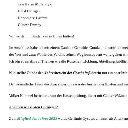
Jan Harm Molendyk
Gerd Heiliger
Hannelore Löffers
Günter Demny
Wir werden ihr Andenken in Ehren halten!
Im Anschluss habe ich mit einem Dank an Gerhilde, Gunda und natürlich mein
der Vorstand zum Wohle des Vereins seinen Weg konsequent weitergehen wir
Ich bin ebenfalls auf Themen wie die Kostenentwicklung, Abteilungsjubilä
Nun stellte Gunda den
Jahresbericht der Geschäftsführerin
mit ein paar Inf
Der wesentliche Tenor des
Kassenberichts
war der Anstieg der Kosten und i
Volker Hummel berichtete von der Kassenprüfung, die er mit Günter Wißmann 
Kommen wir zu den Ehrungen!
Zum
Mitglied des Jahres 2025
wurde Gerlinde Gysbers ernannt, als Anerkenu