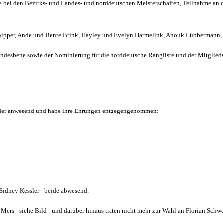
ge bei den Bezirks- und Landes- und norddeutschen Meisterschaften, Teilnahme an 
ipper, Ande und Bente Brink, Hayley und Evelyn Harmelink, Anouk Lübbermann, Pia
d Bundesbene sowie der Nominierung für die norddeutsche Rangliste und der Mitgl
eder anwesend und habe ihre Ehrungen entgegengenommen:
Sidney Kessler - beide abwesend.
ers - siehe Bild - und darüber hinaus traten nicht mehr zur Wahl an Florian Schwe