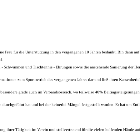
e Frau für die Unterstützung in den vergangenen 10 Jahren bedankt. Bin dann auf 
d.
en - Schwimmen und Tischtennis - Ehrungen sowie die anstehende Sanierung der H
ormationen zum Sportbetrieb des vergangenen Jahres dar und ließ ihren Kassenberic
nsbesondere grade auch im Verbandsbereich, wo teilweise 40% Beitragssteigerungen
durchgeführt hat und bei der keinerlei Mängel festgestellt wurden. Er bat um Ent
ng ihrer Tätigkeit im Verein und stellvertretend für die vielen helfenden Hände a