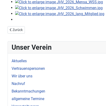
Vorheriger Beitrag: Sportehrenabend Neuenhaus (09.06.2026)
Zurück
Unser Verein
Aktuelles
Vertrauenspersonen
Wir über uns
Nachruf
Bekanntmachungen
allgemeine Termine