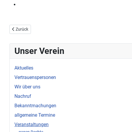
Vorheriger Beitrag: Überraschendes Ehrenamt - Ferdi (01.11.2019
Zurück
Unser Verein
Aktuelles
Vertrauenspersonen
Wir über uns
Nachruf
Bekanntmachungen
allgemeine Termine
Veranstaltungen