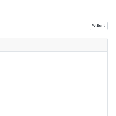
Nächster Beitr
Weiter