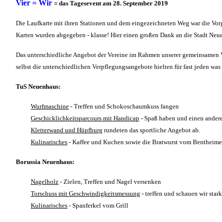
Vier = Wir
=
das Tagesevent am 28. September 2019
Die Laufkarte mit ihren Stationen und dem eingezeichneten Weg war die Vorg
Karten wurden abgegeben - klasse! Hier einen großen Dank an die Stadt Neu
Das unterschiedliche Angebot der Vereine im Rahmen unserer gemeinsamen Ver
selbst die unterschiedlichen Verpflegungsangebote hielten für fast jeden was
TuS Neuenhaus:
Wurfmaschine
- Treffen und Schokoschaumkuss fangen
Geschicklichkeitsparcours mit Handicap
- Spaß haben und einen ande
Kletterwand und Hüpfburg
rundeten das sportliche Angebot ab.
Kulinarisches
- Kaffee und Kuchen sowie die Bratwurst vom Bentheim
Borussia Neuenhaus:
Nagelholz
- Zielen, Treffen und Nagel versenken
Torschuss mit Geschwindigkeitsmessung
- treffen und schauen wir star
Kulinarisches
- Spanferkel vom Grill