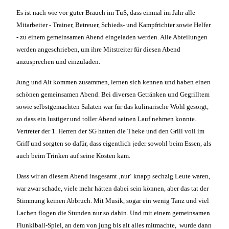
Es ist nach wie vor guter Brauch im TuS, dass einmal im Jahr alle
Mitarbeiter - Trainer, Betreuer, Schieds- und Kampfrichter sowie Helfer
- zu einem gemeinsamen Abend eingeladen werden. Alle Abteilungen
werden angeschrieben, um ihre Mitstreiter für diesen Abend
anzusprechen und einzuladen.
Jung und Alt kommen zusammen, lernen sich kennen und haben einen
schönen gemeinsamen Abend. Bei diversen Getränken und Gegrilltem
sowie selbstgemachten Salaten war für das kulinarische Wohl gesorgt,
so dass ein lustiger und toller Abend seinen Lauf nehmen konnte.
Vertreter der 1. Herren der SG hatten die Theke und den Grill voll im
Griff und sorgten so dafür, dass eigentlich jeder sowohl beim Essen, als
auch beim Trinken auf seine Kosten kam.
Dass wir an diesem Abend insgesamt ‚nur‘ knapp sechzig Leute waren,
war zwar schade, viele mehr hätten dabei sein können, aber das tat der
Stimmung keinen Abbruch. Mit Musik, sogar ein wenig Tanz und viel
Lachen flogen die Stunden nur so dahin. Und mit einem gemeinsamen
Flunkiball-Spiel, an dem von jung bis alt alles mitmachte, wurde dann