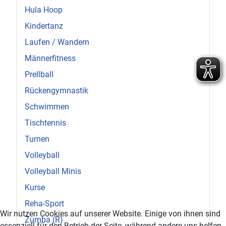
Hula Hoop
Kindertanz
Laufen / Wandern
Männerfitness
Prellball
Rückengymnastik
Schwimmen
Tischtennis
Turnen
Volleyball
Volleyball Minis
Kurse
Reha-Sport
Wir nutzen Cookies auf unserer Website. Einige von ihnen sind
Zumba (R)
essenziell für den Betrieb der Seite, während andere uns helfen,