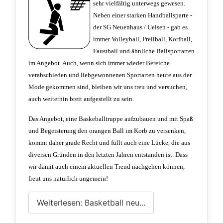
sehr vielfältig unterwegs gewesen.
Neben einer starken Handballsparte -
der SG Neuenhaus / Uelsen - gab es
immer Volleyball, Prellball, Korfball,
Faustball und ähnliche Ballsportarten
im Angebot. Auch, wenn sich immer wieder Bereiche
verabschieden und liebgewonnenen Sportarten heute aus der
Mode gekommen sind, bleiben wir uns treu und versuchen,
auch weiterhin breit aufgestellt zu sein.
Das Angebot, eine Baskeballtruppe aufzubauen und mit Spaß
und Begeisterung den orangen Ball im Korb zu versenken,
kommt daher grade Recht und füllt auch eine Lücke, die aus
diversen Gründen in den letzten Jahren entstanden ist. Dass
wir damit auch einem aktuellen Trend nachgehen können,
freut uns natürlich ungemein!
Weiterlesen: Basketball neu...