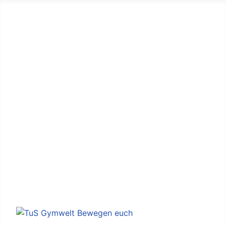
Aktuelles
Datenschutzerklärung
Impressum
Mitgliedschaft
Seitenübersicht
Kontakt
Vertrauensperson(en)
Login
Downloads
TuS Neuenhaus
Gemeinsam, nicht einsam - mach mit!